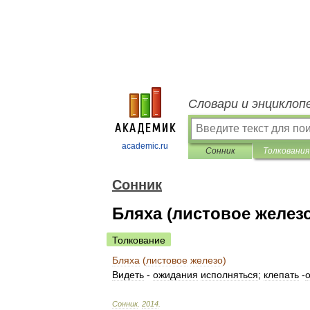
Словари и энциклоп
academic.ru
Сонник
Толкования
Сонник
Бляха (листовое железо
Толкование
Бляха
(
листовое
железо
)
Видеть
-
ожидания
исполняться
;
клепать
-
Сонник
.
2014
.