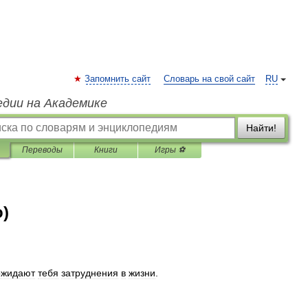
Запомнить сайт
Словарь на свой сайт
RU
едии на Академике
Найти!
Переводы
Книги
Игры ⚽
)
ожидают
тебя
затруднения
в
жизни
.