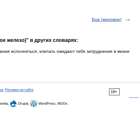
Боа (меховое)
ое железо)" в других словарях:
ния исполняться; клепать ожидают тебя затруднения в жизни
ка
,
Реклама на сайте
18+
omla,
Drupal,
WordPress, MODx.