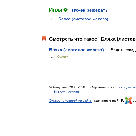
Игры ⚽
Нужен реферат?
Бляха (листовое железо)
Смотреть что такое "Бляха (листов
Бляха (листовое железо)
— Видеть ожида
…
Сонник
© Академик, 2000-2026
Обратная связь:
Техподдерж
👣 Путешествия
Экспорт словарей на сайты
, сделанные на PHP,
Jo